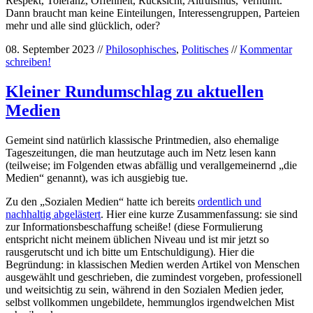
Respekt, Toleranz, Offenheit, Rücksicht, Altruismus, Vernunft.
Dann braucht man keine Einteilungen, Interessengruppen, Parteien
mehr und alle sind glücklich, oder?
08. September 2023 //
Philosophisches
,
Politisches
//
Kommentar
schreiben!
Kleiner Rundumschlag zu aktuellen
Medien
Gemeint sind natürlich klassische Printmedien, also ehemalige
Tageszeitungen, die man heutzutage auch im Netz lesen kann
(teilweise; im Folgenden etwas abfällig und verallgemeinernd „die
Medien“ genannt), was ich ausgiebig tue.
Zu den „Sozialen Medien“ hatte ich bereits
ordentlich und
nachhaltig abgelästert
. Hier eine kurze Zusammenfassung: sie sind
zur Informationsbeschaffung scheiße! (diese Formulierung
entspricht nicht meinem üblichen Niveau und ist mir jetzt so
rausgerutscht und ich bitte um Entschuldigung). Hier die
Begründung: in klassischen Medien werden Artikel von Menschen
ausgewählt und geschrieben, die zumindest vorgeben, professionell
und weitsichtig zu sein, während in den Sozialen Medien jeder,
selbst vollkommen ungebildete, hemmunglos irgendwelchen Mist