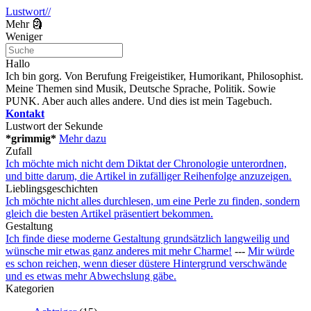
Lustwort//
Mehr 🗿
Weniger
Hallo
Ich bin gorg. Von Berufung Freigeistiker, Humorikant, Philosophist.
Meine Themen sind Musik, Deutsche Sprache, Politik. Sowie
PUNK. Aber auch alles andere. Und dies ist mein Tagebuch.
Kontakt
Lustwort der Sekunde
*grimmig*
Mehr dazu
Zufall
Ich möchte mich nicht dem Diktat der Chronologie unterordnen,
und bitte darum, die Artikel in zufälliger Reihenfolge anzuzeigen.
Lieblingsgeschichten
Ich möchte nicht alles durchlesen, um eine Perle zu finden, sondern
gleich die besten Artikel präsentiert bekommen.
Gestaltung
Ich finde diese moderne Gestaltung grundsätzlich langweilig und
wünsche mir etwas ganz anderes mit mehr Charme!
---
Mir würde
es schon reichen, wenn dieser düstere Hintergrund verschwände
und es etwas mehr Abwechslung gäbe.
Kategorien