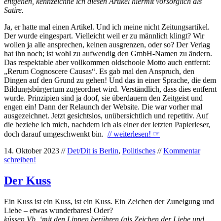
entgehen, kennzeichne ich diesen Artikel hiermit vorsorglich als
Satire.
Ja, er hatte mal einen Artikel. Und ich meine nicht Zeitungsartikel.
Der wurde eingespart. Vielleicht weil er zu männlich klingt? Wir
wollen ja alle ansprechen, keinen ausgrenzen, oder so? Der Verlag
hat ihn noch; ist wohl zu aufwendig den GmbH-Namen zu ändern.
Das respektable aber vollkommen oldschoole Motto auch entfernt:
„Rerum Cognoscere Causas“. Es gab mal den Anspruch, den
Dingen auf den Grund zu gehen! Und das in einer Sprache, die dem
Bildungsbürgertum zugeordnet wird. Verständlich, dass dies entfernt
wurde. Prinzipien sind ja doof, sie überdauern den Zeitgeist und
engen ein! Dann der Relaunch der Website. Die war vorher mal
ausgezeichnet. Jetzt gesichtslos, unübersichtlich und repetitiv. Auf
die beziehe ich mich, nachdem ich als einer der letzten Papierleser,
doch darauf umgeschwenkt bin.
// weiterlesen!
☞
14. Oktober 2023 //
Det/Dit is Berlin
,
Politisches
//
Kommentar
schreiben!
Der Kuss
Ein Kuss ist ein Kuss, ist ein Kuss. Ein Zeichen der Zuneigung und
Liebe – etwas wunderbares! Oder?
küssen Vb. ‘mit den Lippen berühren (als Zeichen der Liebe und