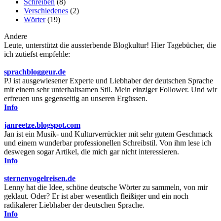
Schreiben
(8)
Verschiedenes
(2)
Wörter
(19)
Andere
Leute, unterstützt die aussterbende Blogkultur! Hier Tagebücher, die
ich zutiefst empfehle:
sprachbloggeur.de
PJ ist ausgewiesener Experte und Liebhaber der deutschen Sprache
mit einem sehr unterhaltsamen Stil. Mein einziger Follower. Und wir
erfreuen uns gegenseitig an unseren Ergüssen.
Info
janreetze.blogspot.com
Jan ist ein Musik- und Kulturverrückter mit sehr gutem Geschmack
und einem wunderbar professionellen Schreibstil. Von ihm lese ich
deswegen sogar Artikel, die mich gar nicht interessieren.
Info
sternenvogelreisen.de
Lenny hat die Idee, schöne deutsche Wörter zu sammeln, von mir
geklaut. Oder? Er ist aber wesentlich fleißiger und ein noch
radikalerer Liebhaber der deutschen Sprache.
Info