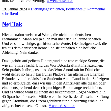
bloß keine Differenzierung.
// weiterlesen!
☞
19. Januar 2024 //
Lieblingsgeschichten
,
Politisches
//
Kommentar
schreiben!
Nej Tak
Hier ausnahmsweise mal Worte, die nicht dem deutschen
entstammen. Mann soll ja auch mal über den Tellerand schauen.
Und es sind wichtige, gar historische Worte. Die einzigen zwei, die
ich aus dem dänischen kenne und sie enthalten eine höfliche
Ablehung: Nein danke.
Dazu gehört auf gelbem Hintergrund eine rote zackige Sonne, die
wie ein Smiley lacht. Und das Wort Atomkraft mit Fragezeichen.
Sehr praktisch übrigens, dass das Wort Atomkraft im Dänischen
wohl genau so heißt! Ein frühes Plädoyer für alternative Energien!
Erfunden von der dänischen Studentin Anne Lund in den Siebzigern
und so erfolgreich, dass wir uns in den Achtzigern alle diesen oder
einen entsprechend deutschsprachigen Button angesteckt haben.
Und es wurde wohl zu einem der bekanntesten Logos weltweit, in
45 Sprachen übersetzt. Mittlerweile im Besitz der dänischen Stiftung
gegen Atomkraft, die Lizenzgebühren für die Nutzung erhält und
zielgerichtet einsetzt. Gut so.
// weiterlesen!
☞