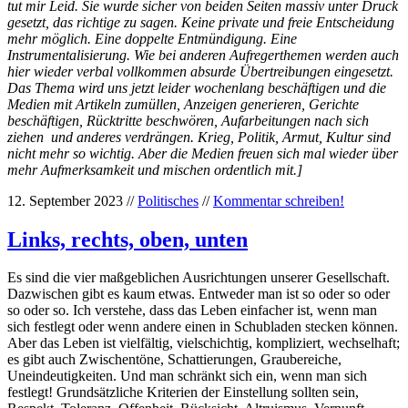
tut mir Leid. Sie wurde sicher von beiden Seiten massiv unter Druck
gesetzt, das richtige zu sagen. Keine private und freie Entscheidung
mehr möglich. Eine doppelte Entmündigung. Eine
Instrumentalisierung. Wie bei anderen Aufregerthemen werden auch
hier wieder verbal vollkommen absurde Übertreibungen eingesetzt.
Das Thema wird uns jetzt leider wochenlang beschäftigen und die
Medien mit Artikeln zumüllen, Anzeigen generieren, Gerichte
beschäftigen, Rücktritte beschwören, Aufarbeitungen nach sich
ziehen und anderes verdrängen. Krieg, Politik, Armut, Kultur sind
nicht mehr so wichtig. Aber die Medien freuen sich mal wieder über
mehr Aufmerksamkeit und mischen ordentlich mit.]
12. September 2023 //
Politisches
//
Kommentar schreiben!
Links, rechts, oben, unten
Es sind die vier maßgeblichen Ausrichtungen unserer Gesellschaft.
Dazwischen gibt es kaum etwas. Entweder man ist so oder so oder
so oder so. Ich verstehe, dass das Leben einfacher ist, wenn man
sich festlegt oder wenn andere einen in Schubladen stecken können.
Aber das Leben ist vielfältig, vielschichtig, kompliziert, wechselhaft;
es gibt auch Zwischentöne, Schattierungen, Graubereiche,
Uneindeutigkeiten. Und man schränkt sich ein, wenn man sich
festlegt! Grundsätzliche Kriterien der Einstellung sollten sein,