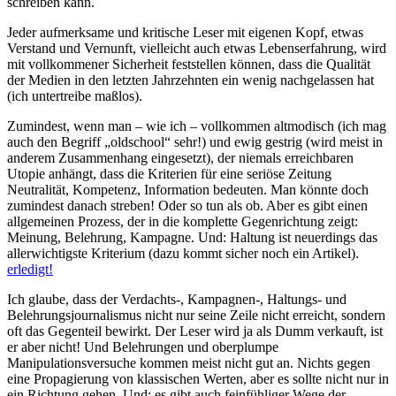
schreiben kann.
Jeder aufmerksame und kritische Leser mit eigenen Kopf, etwas
Verstand und Vernunft, vielleicht auch etwas Lebenserfahrung, wird
mit vollkommener Sicherheit feststellen können, dass die Qualität
der Medien in den letzten Jahrzehnten ein wenig nachgelassen hat
(ich untertreibe maßlos).
Zumindest, wenn man – wie ich – vollkommen altmodisch (ich mag
auch den Begriff „oldschool“ sehr!) und ewig gestrig (wird meist in
anderem Zusammenhang eingesetzt), der niemals erreichbaren
Utopie anhängt, dass die Kriterien für eine seriöse Zeitung
Neutralität, Kompetenz, Information bedeuten. Man könnte doch
zumindest danach streben! Oder so tun als ob. Aber es gibt einen
allgemeinen Prozess, der in die komplette Gegenrichtung zeigt:
Meinung, Belehrung, Kampagne. Und: Haltung ist neuerdings das
allerwichtigste Kriterium (dazu kommt sicher noch ein Artikel).
erledigt!
Ich glaube, dass der Verdachts-, Kampagnen-, Haltungs- und
Belehrungsjournalismus nicht nur seine Zeile nicht erreicht, sondern
oft das Gegenteil bewirkt. Der Leser wird ja als Dumm verkauft, ist
er aber nicht! Und Belehrungen und oberplumpe
Manipulationsversuche kommen meist nicht gut an. Nichts gegen
eine Propagierung von klassischen Werten, aber es sollte nicht nur in
ein Richtung gehen. Und: es gibt auch feinfühliger Wege der