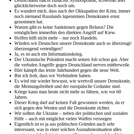
Deutschland macht zunächst Symbolpolitik, schwenkt aber
glücklicherweise doch noch um.
Es wundert mich, dass nach der Okkupation der Krim, immer
noch niemand Russlands lupenreinen Demokraten ernst
genommen hat.
Warum gibt es keine Sanktionen gegen Belarus? Die
ermöglichen immerhin den direkten Angriff auf Kiew.
Hoffen hilft nicht mehr – nur noch Handeln.
Würden wir Deutschen unsere Demokratie auch so überzeugt/
überzeugend verteidigen?
Ja, es ist auch ein Informationskrieg.
Der Ukrainische Präsident macht seinen Job schon gut. Aber
die verbalen Angriffe gegen Deutschland nerven mittlerweile.
Hier kämpft das letzte Jahrhundert gegen die neue Welt.
Bin ich froh, dass wir Verbündete haben.
Es wird mir wieder bewusst, wie wertvoll unsere Demokratie,
die Meinungsfreiheit und der europäische Gedanke sind.
Kriege kann man heute nicht mehr so führen, wie vor 60
Jahren.
Dieser Krieg darf auf keinen Fall gewonnen werden, da er
sich gegen den Westen und die Demokratie richtet.
Wir sollten die Ukraine – neben der politischen und sozialen
Hilfe – auch mit möglichst vielen Waffen versorgen
Eigentlich ist es ja aus politischen Gründen auch sehr
interessant, was in einer solchen Ausnahmesituation alles