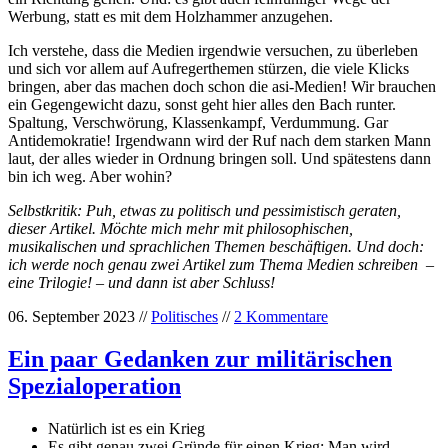
Werbung, statt es mit dem Holzhammer anzugehen.
Ich verstehe, dass die Medien irgendwie versuchen, zu überleben
und sich vor allem auf Aufregerthemen stürzen, die viele Klicks
bringen, aber das machen doch schon die asi-Medien! Wir brauchen
ein Gegengewicht dazu, sonst geht hier alles den Bach runter.
Spaltung, Verschwörung, Klassenkampf, Verdummung. Gar
Antidemokratie! Irgendwann wird der Ruf nach dem starken Mann
laut, der alles wieder in Ordnung bringen soll. Und spätestens dann
bin ich weg. Aber wohin?
Selbstkritik: Puh, etwas zu politisch und pessimistisch geraten,
dieser Artikel. Möchte mich mehr mit philosophischen,
musikalischen und sprachlichen Themen beschäftigen. Und doch:
ich werde noch genau zwei Artikel zum Thema Medien schreiben –
eine Trilogie! – und dann ist aber Schluss!
06. September 2023 //
Politisches
//
2 Kommentare
Ein paar Gedanken zur militärischen
Spezialoperation
Natürlich ist es ein Krieg
Es gibt genau zwei Gründe für einen Krieg: Man wird