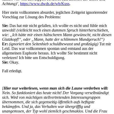
Achtung)’,
https://www.dwds.de/wb/Kuss
.
Hier mein vollkommen absurder, jeglichen Zeitgeist ignorierender
Vorschlag zur Lösung des Problems:
Sie:
Das hat mir nicht gefallen, ich wollte es nicht und fühle mich
unwohl!
(vielleicht noch einen dummen Spruch hinterherschieben,
wie: „Ich hätte mir einen hübscheren Mann gewünscht, nicht diesen
Glatzkopf!“, oder „Mann, hatte der schlimmen Mundgeruch!“)
Er:
(ignoriert den Seitenhieb schuldbewusst und großzügig)
Tut mir
Leid. Das war vollkommen spontan und entstand aus der
allgemeinen Euphorie heraus. Ich wollte Sie bestimmt nicht
verletzen! Ich bitte um Entschuldigung.
Sie:
Okay.
Fall erledigt.
[
Hier nur weiterlesen, wenn man sich die Laune verderben will:
Nein. So funktioniert das heute nicht! Der Vorgang verselbständigt
sich. Wird von mächtigen stellvertretenden Interessengruppen
übernommen, die sich gegenseitig öffentlich aufs heftigste
bekämpfen. Und ja, das Verhalten war übergrifffig und
unangemssen, der Typ wohl ziemlich geschmaklos. Und die Frau