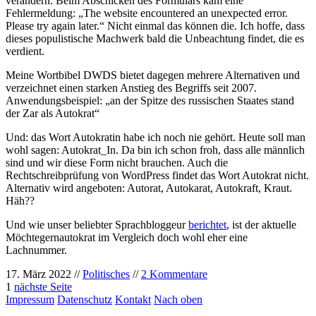
verändern. Beim Abschicken des Formulars kam eine
Fehlermeldung: „The website encountered an unexpected error.
Please try again later.“ Nicht einmal das können die. Ich hoffe, dass
dieses populistische Machwerk bald die Unbeachtung findet, die es
verdient.
Meine Wortbibel DWDS bietet dagegen mehrere Alternativen und
verzeichnet einen starken Anstieg des Begriffs seit 2007.
Anwendungsbeispiel: „an der Spitze des russischen Staates stand
der Zar als Autokrat“
Und: das Wort Autokratin habe ich noch nie gehört. Heute soll man
wohl sagen: Autokrat_In. Da bin ich schon froh, dass alle männlich
sind und wir diese Form nicht brauchen. Auch die
Rechtschreibprüfung von WordPress findet das Wort Autokrat nicht.
Alternativ wird angeboten: Autorat, Autokarat, Autokraft, Kraut.
Häh??
Und wie unser beliebter Sprachbloggeur
berichtet
, ist der aktuelle
Möchtegernautokrat im Vergleich doch wohl eher eine
Lachnummer.
17. März 2022 //
Politisches
//
2 Kommentare
1
nächste Seite
Impressum
Datenschutz
Kontakt
Nach oben