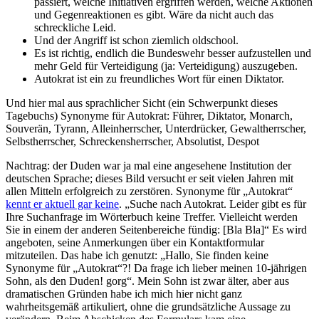
passiert, welche Initiativen ergriffen werden, welche Aktionen
und Gegenreaktionen es gibt. Wäre da nicht auch das
schreckliche Leid.
Und der Angriff ist schon ziemlich oldschool.
Es ist richtig, endlich die Bundeswehr besser aufzustellen und
mehr Geld für Verteidigung (ja: Verteidigung) auszugeben.
Autokrat ist ein zu freundliches Wort für einen Diktator.
Und hier mal aus sprachlicher Sicht (ein Schwerpunkt dieses
Tagebuchs) Synonyme für Autokrat: Führer, Diktator, Monarch,
Souverän, Tyrann, Alleinherrscher, Unterdrücker, Gewaltherrscher,
Selbstherrscher, Schreckensherrscher, Absolutist, Despot
Nachtrag: der Duden war ja mal eine angesehene Institution der
deutschen Sprache; dieses Bild versucht er seit vielen Jahren mit
allen Mitteln erfolgreich zu zerstören. Synonyme für „Autokrat“
kennt er aktuell gar keine
. „Suche nach Autokrat. Leider gibt es für
Ihre Suchanfrage im Wörterbuch keine Treffer. Vielleicht werden
Sie in einem der anderen Seitenbereiche fündig: [Bla Bla]“ Es wird
angeboten, seine Anmerkungen über ein Kontaktformular
mitzuteilen. Das habe ich genutzt: „Hallo, Sie finden keine
Synonyme für „Autokrat“?! Da frage ich lieber meinen 10-jährigen
Sohn, als den Duden! gorg“. Mein Sohn ist zwar älter, aber aus
dramatischen Gründen habe ich mich hier nicht ganz
wahrheitsgemäß artikuliert, ohne die grundsätzliche Aussage zu