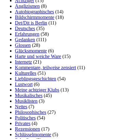
Achtziger
(15)
Anglizismen
(8)
Autobiographisches
(14)
Bildschirmmomente
(18)
Det/Dit is Berlin
(11)
Deutsches
(35)
Erfahrungen
(58)
Gedanken
(111)
Glossen
(28)
Glücksmomente
(6)
Harte und weiche Ware
(15)
Internetz
(21)
Kommentare, teilweise zensiert
(11)
Kulturelles
(51)
Lieblingsgeschichten
(54)
Lustwort
(6)
Meine achtziger Klubs
(13)
Musikalisches
(45)
Musiklisten
(3)
Nettes
(7)
Philosophisches
(27)
Politisches
(54)
Privates
(4)
Rezensionen
(17)
Schlüsselmomente
(5)