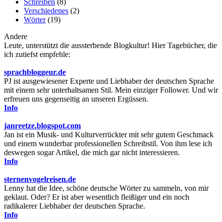
Schreiben
(8)
Verschiedenes
(2)
Wörter
(19)
Andere
Leute, unterstützt die aussterbende Blogkultur! Hier Tagebücher, die
ich zutiefst empfehle:
sprachbloggeur.de
PJ ist ausgewiesener Experte und Liebhaber der deutschen Sprache
mit einem sehr unterhaltsamen Stil. Mein einziger Follower. Und wir
erfreuen uns gegenseitig an unseren Ergüssen.
Info
janreetze.blogspot.com
Jan ist ein Musik- und Kulturverrückter mit sehr gutem Geschmack
und einem wunderbar professionellen Schreibstil. Von ihm lese ich
deswegen sogar Artikel, die mich gar nicht interessieren.
Info
sternenvogelreisen.de
Lenny hat die Idee, schöne deutsche Wörter zu sammeln, von mir
geklaut. Oder? Er ist aber wesentlich fleißiger und ein noch
radikalerer Liebhaber der deutschen Sprache.
Info