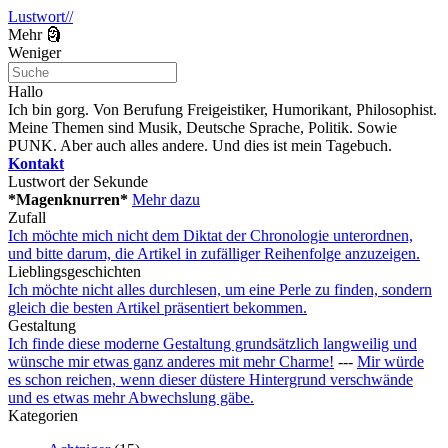
Lustwort//
Mehr 🗿
Weniger
Hallo
Ich bin gorg. Von Berufung Freigeistiker, Humorikant, Philosophist.
Meine Themen sind Musik, Deutsche Sprache, Politik. Sowie
PUNK. Aber auch alles andere. Und dies ist mein Tagebuch.
Kontakt
Lustwort der Sekunde
*Magenknurren*
Mehr dazu
Zufall
Ich möchte mich nicht dem Diktat der Chronologie unterordnen,
und bitte darum, die Artikel in zufälliger Reihenfolge anzuzeigen.
Lieblingsgeschichten
Ich möchte nicht alles durchlesen, um eine Perle zu finden, sondern
gleich die besten Artikel präsentiert bekommen.
Gestaltung
Ich finde diese moderne Gestaltung grundsätzlich langweilig und
wünsche mir etwas ganz anderes mit mehr Charme!
---
Mir würde
es schon reichen, wenn dieser düstere Hintergrund verschwände
und es etwas mehr Abwechslung gäbe.
Kategorien