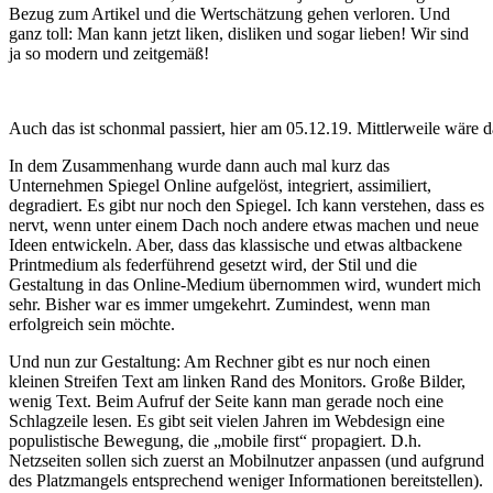
Bezug zum Artikel und die Wertschätzung gehen verloren. Und
ganz toll: Man kann jetzt liken, disliken und sogar lieben! Wir sind
ja so modern und zeitgemäß!
Auch das ist schonmal passiert, hier am 05.12.19. Mittlerweile wäre 
In dem Zusammenhang wurde dann auch mal kurz das
Unternehmen Spiegel Online aufgelöst, integriert, assimiliert,
degradiert. Es gibt nur noch den Spiegel. Ich kann verstehen, dass es
nervt, wenn unter einem Dach noch andere etwas machen und neue
Ideen entwickeln. Aber, dass das klassische und etwas altbackene
Printmedium als federführend gesetzt wird, der Stil und die
Gestaltung in das Online-Medium übernommen wird, wundert mich
sehr. Bisher war es immer umgekehrt. Zumindest, wenn man
erfolgreich sein möchte.
Und nun zur Gestaltung: Am Rechner gibt es nur noch einen
kleinen Streifen Text am linken Rand des Monitors. Große Bilder,
wenig Text. Beim Aufruf der Seite kann man gerade noch eine
Schlagzeile lesen. Es gibt seit vielen Jahren im Webdesign eine
populistische Bewegung, die „mobile first“ propagiert. D.h.
Netzseiten sollen sich zuerst an Mobilnutzer anpassen (und aufgrund
des Platzmangels entsprechend weniger Informationen bereitstellen).