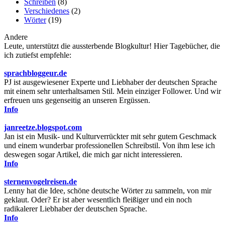
Schreiben
(8)
Verschiedenes
(2)
Wörter
(19)
Andere
Leute, unterstützt die aussterbende Blogkultur! Hier Tagebücher, die
ich zutiefst empfehle:
sprachbloggeur.de
PJ ist ausgewiesener Experte und Liebhaber der deutschen Sprache
mit einem sehr unterhaltsamen Stil. Mein einziger Follower. Und wir
erfreuen uns gegenseitig an unseren Ergüssen.
Info
janreetze.blogspot.com
Jan ist ein Musik- und Kulturverrückter mit sehr gutem Geschmack
und einem wunderbar professionellen Schreibstil. Von ihm lese ich
deswegen sogar Artikel, die mich gar nicht interessieren.
Info
sternenvogelreisen.de
Lenny hat die Idee, schöne deutsche Wörter zu sammeln, von mir
geklaut. Oder? Er ist aber wesentlich fleißiger und ein noch
radikalerer Liebhaber der deutschen Sprache.
Info