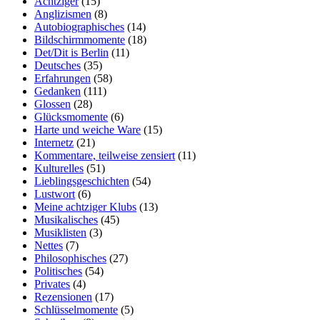
Achtziger
(15)
Anglizismen
(8)
Autobiographisches
(14)
Bildschirmmomente
(18)
Det/Dit is Berlin
(11)
Deutsches
(35)
Erfahrungen
(58)
Gedanken
(111)
Glossen
(28)
Glücksmomente
(6)
Harte und weiche Ware
(15)
Internetz
(21)
Kommentare, teilweise zensiert
(11)
Kulturelles
(51)
Lieblingsgeschichten
(54)
Lustwort
(6)
Meine achtziger Klubs
(13)
Musikalisches
(45)
Musiklisten
(3)
Nettes
(7)
Philosophisches
(27)
Politisches
(54)
Privates
(4)
Rezensionen
(17)
Schlüsselmomente
(5)