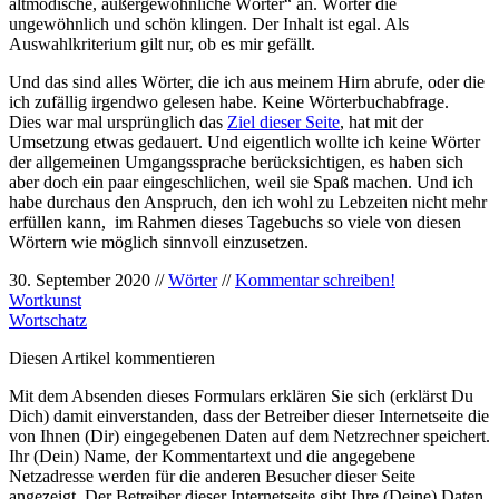
altmodische, außergewöhnliche Wörter“ an. Wörter die
ungewöhnlich und schön klingen. Der Inhalt ist egal. Als
Auswahlkriterium gilt nur, ob es mir gefällt.
Und das sind alles Wörter, die ich aus meinem Hirn abrufe, oder die
ich zufällig irgendwo gelesen habe. Keine Wörterbuchabfrage.
Dies war mal ursprünglich das
Ziel dieser Seite
, hat mit der
Umsetzung etwas gedauert. Und eigentlich wollte ich keine Wörter
der allgemeinen Umgangssprache berücksichtigen, es haben sich
aber doch ein paar eingeschlichen, weil sie Spaß machen. Und ich
habe durchaus den Anspruch, den ich wohl zu Lebzeiten nicht mehr
erfüllen kann, im Rahmen dieses Tagebuchs so viele von diesen
Wörtern wie möglich sinnvoll einzusetzen.
30. September 2020 //
Wörter
//
Kommentar schreiben!
Wortkunst
Wortschatz
Diesen Artikel kommentieren
Mit dem Absenden dieses Formulars erklären Sie sich (erklärst Du
Dich) damit einverstanden, dass der Betreiber dieser Internetseite die
von Ihnen (Dir) eingegebenen Daten auf dem Netzrechner speichert.
Ihr (Dein) Name, der Kommentartext und die angegebene
Netzadresse werden für die anderen Besucher dieser Seite
angezeigt. Der Betreiber dieser Internetseite gibt Ihre (Deine) Daten,