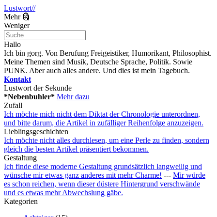
Lustwort//
Mehr 🗿
Weniger
Hallo
Ich bin gorg. Von Berufung Freigeistiker, Humorikant, Philosophist.
Meine Themen sind Musik, Deutsche Sprache, Politik. Sowie
PUNK. Aber auch alles andere. Und dies ist mein Tagebuch.
Kontakt
Lustwort der Sekunde
*Nebenbuhler*
Mehr dazu
Zufall
Ich möchte mich nicht dem Diktat der Chronologie unterordnen,
und bitte darum, die Artikel in zufälliger Reihenfolge anzuzeigen.
Lieblingsgeschichten
Ich möchte nicht alles durchlesen, um eine Perle zu finden, sondern
gleich die besten Artikel präsentiert bekommen.
Gestaltung
Ich finde diese moderne Gestaltung grundsätzlich langweilig und
wünsche mir etwas ganz anderes mit mehr Charme!
---
Mir würde
es schon reichen, wenn dieser düstere Hintergrund verschwände
und es etwas mehr Abwechslung gäbe.
Kategorien