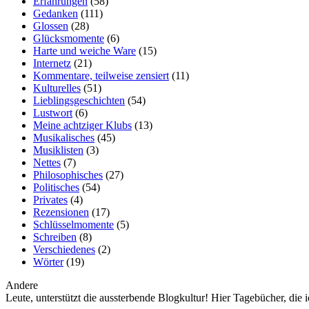
Erfahrungen
(58)
Gedanken
(111)
Glossen
(28)
Glücksmomente
(6)
Harte und weiche Ware
(15)
Internetz
(21)
Kommentare, teilweise zensiert
(11)
Kulturelles
(51)
Lieblingsgeschichten
(54)
Lustwort
(6)
Meine achtziger Klubs
(13)
Musikalisches
(45)
Musiklisten
(3)
Nettes
(7)
Philosophisches
(27)
Politisches
(54)
Privates
(4)
Rezensionen
(17)
Schlüsselmomente
(5)
Schreiben
(8)
Verschiedenes
(2)
Wörter
(19)
Andere
Leute, unterstützt die aussterbende Blogkultur! Hier Tagebücher, die i