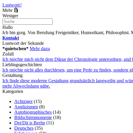
Lustwort//
Mehr 🗿
Weniger
Hallo
Ich bin gorg. Von Berufung Freigeistiker, Humorikant, Philosophist
Kontakt
Lustwort der Sekunde
*quietschen*
Mehr dazu
Zufall
Ich möchte mich nicht dem Diktat der Chronologie unterordnen, und bi
Lieblingsgeschichten
Ich möchte nicht alles durchlesen, um eine Perle zu finden, sondern g
Gestaltung
Ich finde diese moderne Gestaltung grundsätzlich langweilig und wü
mehr Abwechslung gäbe.
Kategorien
Achtziger
(15)
Anglizismen
(8)
Autobiographisches
(14)
Bildschirmmomente
(18)
Det/Dit is Berlin
(11)
Deutsches
(35)