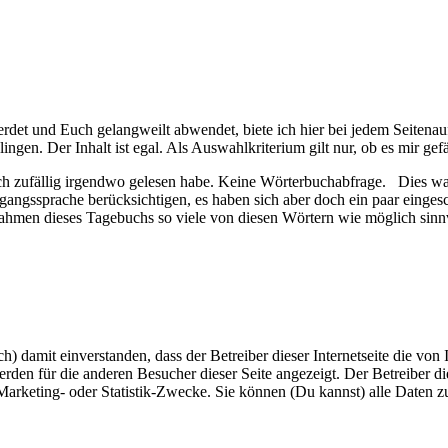
et und Euch gelangweilt abwendet, biete ich hier bei jedem Seitenaufr
en. Der Inhalt ist egal. Als Auswahlkriterium gilt nur, ob es mir gefäl
 ich zufällig irgendwo gelesen habe. Keine Wörterbuchabfrage. Dies w
gangssprache berücksichtigen, es haben sich aber doch ein paar einge
ahmen dieses Tagebuchs so viele von diesen Wörtern wie möglich sinnv
h) damit einverstanden, dass der Betreiber dieser Internetseite die vo
 für die anderen Besucher dieser Seite angezeigt. Der Betreiber diese
 Marketing- oder Statistik-Zwecke. Sie können (Du kannst) alle Daten z