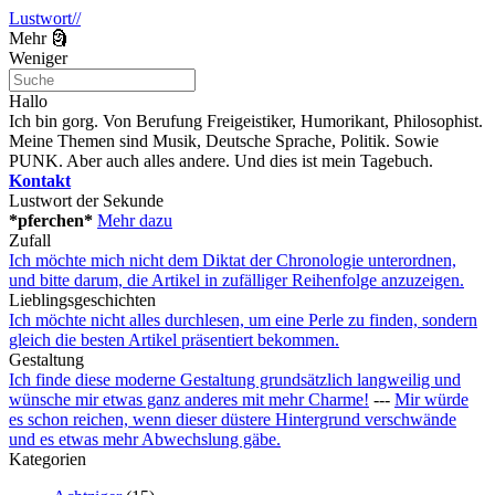
Lustwort//
Mehr 🗿
Weniger
Hallo
Ich bin gorg. Von Berufung Freigeistiker, Humorikant, Philosophist.
Meine Themen sind Musik, Deutsche Sprache, Politik. Sowie
PUNK. Aber auch alles andere. Und dies ist mein Tagebuch.
Kontakt
Lustwort der Sekunde
*pferchen*
Mehr dazu
Zufall
Ich möchte mich nicht dem Diktat der Chronologie unterordnen,
und bitte darum, die Artikel in zufälliger Reihenfolge anzuzeigen.
Lieblingsgeschichten
Ich möchte nicht alles durchlesen, um eine Perle zu finden, sondern
gleich die besten Artikel präsentiert bekommen.
Gestaltung
Ich finde diese moderne Gestaltung grundsätzlich langweilig und
wünsche mir etwas ganz anderes mit mehr Charme!
---
Mir würde
es schon reichen, wenn dieser düstere Hintergrund verschwände
und es etwas mehr Abwechslung gäbe.
Kategorien