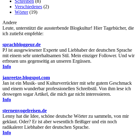
Schreiben
(8)
Verschiedenes
(2)
Wörter
(19)
Andere
Leute, unterstützt die aussterbende Blogkultur! Hier Tagebücher, die
ich zutiefst empfehle:
sprachbloggeur.de
PJ ist ausgewiesener Experte und Liebhaber der deutschen Sprache
mit einem sehr unterhaltsamen Stil. Mein einziger Follower. Und wir
erfreuen uns gegenseitig an unseren Ergüssen.
Info
janreetze.blogspot.com
Jan ist ein Musik- und Kulturverrückter mit sehr gutem Geschmack
und einem wunderbar professionellen Schreibstil. Von ihm lese ich
deswegen sogar Artikel, die mich gar nicht interessieren.
Info
sternenvogelreisen.de
Lenny hat die Idee, schöne deutsche Wörter zu sammeln, von mir
geklaut. Oder? Er ist aber wesentlich fleißiger und ein noch
radikalerer Liebhaber der deutschen Sprache.
Info