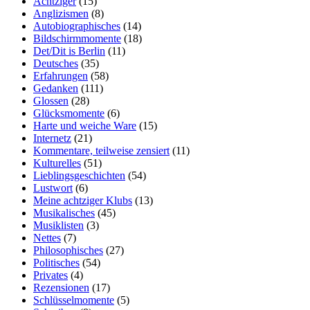
Achtziger
(15)
Anglizismen
(8)
Autobiographisches
(14)
Bildschirmmomente
(18)
Det/Dit is Berlin
(11)
Deutsches
(35)
Erfahrungen
(58)
Gedanken
(111)
Glossen
(28)
Glücksmomente
(6)
Harte und weiche Ware
(15)
Internetz
(21)
Kommentare, teilweise zensiert
(11)
Kulturelles
(51)
Lieblingsgeschichten
(54)
Lustwort
(6)
Meine achtziger Klubs
(13)
Musikalisches
(45)
Musiklisten
(3)
Nettes
(7)
Philosophisches
(27)
Politisches
(54)
Privates
(4)
Rezensionen
(17)
Schlüsselmomente
(5)