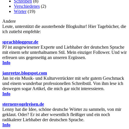
Schreiben
(8)
Verschiedenes
(2)
Wörter
(19)
Andere
Leute, unterstützt die aussterbende Blogkultur! Hier Tagebücher, die
ich zutiefst empfehle:
sprachbloggeur.de
PJ ist ausgewiesener Experte und Liebhaber der deutschen Sprache
mit einem sehr unterhaltsamen Stil. Mein einziger Follower. Und wir
erfreuen uns gegenseitig an unseren Ergüssen.
Info
janreetze.blogspot.com
Jan ist ein Musik- und Kulturverrückter mit sehr gutem Geschmack
und einem wunderbar professionellen Schreibstil. Von ihm lese ich
deswegen sogar Artikel, die mich gar nicht interessieren.
Info
sternenvogelreisen.de
Lenny hat die Idee, schöne deutsche Wörter zu sammeln, von mir
geklaut. Oder? Er ist aber wesentlich fleißiger und ein noch
radikalerer Liebhaber der deutschen Sprache.
Info