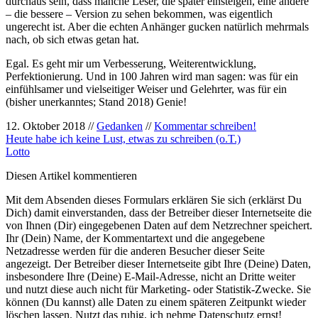
durchaus sein, dass manche Leser, die später einsteigen, eine andere
– die bessere – Version zu sehen bekommen, was eigentlich
ungerecht ist. Aber die echten Anhänger gucken natürlich mehrmals
nach, ob sich etwas getan hat.
Egal. Es geht mir um Verbesserung, Weiterentwicklung,
Perfektionierung. Und in 100 Jahren wird man sagen: was für ein
einfühlsamer und vielseitiger Weiser und Gelehrter, was für ein
(bisher unerkanntes; Stand 2018) Genie!
12. Oktober 2018 //
Gedanken
//
Kommentar schreiben!
Heute habe ich keine Lust, etwas zu schreiben (o.T.)
Lotto
Diesen Artikel kommentieren
Mit dem Absenden dieses Formulars erklären Sie sich (erklärst Du
Dich) damit einverstanden, dass der Betreiber dieser Internetseite die
von Ihnen (Dir) eingegebenen Daten auf dem Netzrechner speichert.
Ihr (Dein) Name, der Kommentartext und die angegebene
Netzadresse werden für die anderen Besucher dieser Seite
angezeigt. Der Betreiber dieser Internetseite gibt Ihre (Deine) Daten,
insbesondere Ihre (Deine) E-Mail-Adresse, nicht an Dritte weiter
und nutzt diese auch nicht für Marketing- oder Statistik-Zwecke. Sie
können (Du kannst) alle Daten zu einem späteren Zeitpunkt wieder
löschen lassen. Nutzt das ruhig, ich nehme Datenschutz ernst!