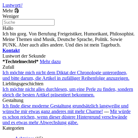
Lustwort//
Mehr 🗿
Weniger
Hallo
Ich bin gorg. Von Berufung Freigeistiker, Humorikant, Philosophist.
Meine Themen sind Musik, Deutsche Sprache, Politik. Sowie
PUNK. Aber auch alles andere. Und dies ist mein Tagebuch.
Kontakt
Lustwort der Sekunde
*Techtelmechtel*
Mehr dazu
Zufall
Ich möchte mich nicht dem Diktat der Chronologie unterordnen,
und bitte darum, die Artikel in zufälliger Reihenfolge anzuzeigen.
Lieblingsgeschichten
Ich möchte nicht alles durchlesen, um eine Perle zu finden, sondern
gleich die besten Artikel präsentiert bekommen.
Gestaltung
Ich finde diese moderne Gestaltung grundsätzlich langweilig und
wünsche mir etwas ganz anderes mit mehr Charme!
---
Mir würde
es schon reichen, wenn dieser düstere Hintergrund verschwände
und es etwas mehr Abwechslung gäbe.
Kategorien