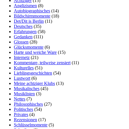
Achtziger
(15)
Anglizismen
(8)
Autobiographisches
(14)
Bildschirmmomente
(18)
Det/Dit is Berlin
(11)
Deutsches
(35)
Erfahrungen
(58)
Gedanken
(111)
Glossen
(28)
Glücksmomente
(6)
Harte und weiche Ware
(15)
Internetz
(21)
Kommentare, teilweise zensiert
(11)
Kulturelles
(51)
Lieblingsgeschichten
(54)
Lustwort
(6)
Meine achtziger Klubs
(13)
Musikalisches
(45)
Musiklisten
(3)
Nettes
(7)
Philosophisches
(27)
Politisches
(54)
Privates
(4)
Rezensionen
(17)
Schlüsselmomente
(5)