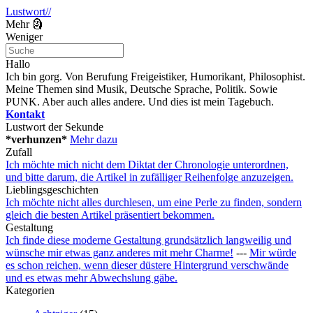
Lustwort//
Mehr 🗿
Weniger
Hallo
Ich bin gorg. Von Berufung Freigeistiker, Humorikant, Philosophist.
Meine Themen sind Musik, Deutsche Sprache, Politik. Sowie
PUNK. Aber auch alles andere. Und dies ist mein Tagebuch.
Kontakt
Lustwort der Sekunde
*verhunzen*
Mehr dazu
Zufall
Ich möchte mich nicht dem Diktat der Chronologie unterordnen,
und bitte darum, die Artikel in zufälliger Reihenfolge anzuzeigen.
Lieblingsgeschichten
Ich möchte nicht alles durchlesen, um eine Perle zu finden, sondern
gleich die besten Artikel präsentiert bekommen.
Gestaltung
Ich finde diese moderne Gestaltung grundsätzlich langweilig und
wünsche mir etwas ganz anderes mit mehr Charme!
---
Mir würde
es schon reichen, wenn dieser düstere Hintergrund verschwände
und es etwas mehr Abwechslung gäbe.
Kategorien