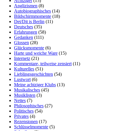
Achtziger
(15)
Anglizismen
(8)
Autobiographisches
(14)
Bildschirmmomente
(18)
Det/Dit is Berlin
(11)
Deutsches
(35)
Erfahrungen
(58)
Gedanken
(111)
Glossen
(28)
Glücksmomente
(6)
Harte und weiche Ware
(15)
Internetz
(21)
Kommentare, teilweise zensiert
(11)
Kulturelles
(51)
Lieblingsgeschichten
(54)
Lustwort
(6)
Meine achtziger Klubs
(13)
Musikalisches
(45)
Musiklisten
(3)
Nettes
(7)
Philosophisches
(27)
Politisches
(54)
Privates
(4)
Rezensionen
(17)
Schlüsselmomente
(5)