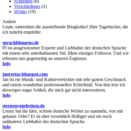
Schreiben
(8)
Verschiedenes
(2)
Wörter
(19)
Andere
Leute, unterstützt die aussterbende Blogkultur! Hier Tagebücher, die
ich zutiefst empfehle:
sprachbloggeur.de
PJ ist ausgewiesener Experte und Liebhaber der deutschen Sprache
mit einem sehr unterhaltsamen Stil. Mein einziger Follower. Und wir
erfreuen uns gegenseitig an unseren Ergüssen.
Info
janreetze.blogspot.com
Jan ist ein Musik- und Kulturverrückter mit sehr gutem Geschmack
und einem wunderbar professionellen Schreibstil. Von ihm lese ich
deswegen sogar Artikel, die mich gar nicht interessieren.
Info
sternenvogelreisen.de
Lenny hat die Idee, schöne deutsche Wörter zu sammeln, von mir
geklaut. Oder? Er ist aber wesentlich fleißiger und ein noch
radikalerer Liebhaber der deutschen Sprache.
Info