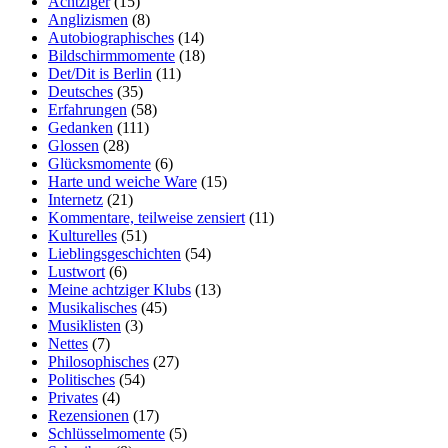
Achtziger
(15)
Anglizismen
(8)
Autobiographisches
(14)
Bildschirmmomente
(18)
Det/Dit is Berlin
(11)
Deutsches
(35)
Erfahrungen
(58)
Gedanken
(111)
Glossen
(28)
Glücksmomente
(6)
Harte und weiche Ware
(15)
Internetz
(21)
Kommentare, teilweise zensiert
(11)
Kulturelles
(51)
Lieblingsgeschichten
(54)
Lustwort
(6)
Meine achtziger Klubs
(13)
Musikalisches
(45)
Musiklisten
(3)
Nettes
(7)
Philosophisches
(27)
Politisches
(54)
Privates
(4)
Rezensionen
(17)
Schlüsselmomente
(5)