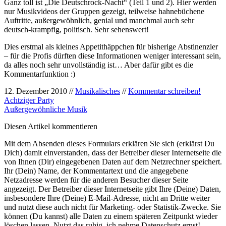
Ganz toll ist „Die Deutschrock-Nacht“ (Teil 1 und 2). Hier werden
nur Musikvideos der Gruppen gezeigt, teilweise hahnebüchene
Auftritte, außergewöhnlich, genial und manchmal auch sehr
deutsch-krampfig, politisch. Sehr sehenswert!
Dies erstmal als kleines Appetithäppchen für bisherige Abstinenzler
– für die Profis dürften diese Informationen weniger interessant sein,
da alles noch sehr unvollständig ist… Aber dafür gibt es die
Kommentarfunktion :)
12. Dezember 2010 //
Musikalisches
//
Kommentar schreiben!
Achtziger Party
Außergewöhnliche Musik
Diesen Artikel kommentieren
Mit dem Absenden dieses Formulars erklären Sie sich (erklärst Du
Dich) damit einverstanden, dass der Betreiber dieser Internetseite die
von Ihnen (Dir) eingegebenen Daten auf dem Netzrechner speichert.
Ihr (Dein) Name, der Kommentartext und die angegebene
Netzadresse werden für die anderen Besucher dieser Seite
angezeigt. Der Betreiber dieser Internetseite gibt Ihre (Deine) Daten,
insbesondere Ihre (Deine) E-Mail-Adresse, nicht an Dritte weiter
und nutzt diese auch nicht für Marketing- oder Statistik-Zwecke. Sie
können (Du kannst) alle Daten zu einem späteren Zeitpunkt wieder
löschen lassen. Nutzt das ruhig, ich nehme Datenschutz ernst!