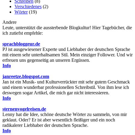
Schreiben
(8)
Verschiedenes
(2)
Wörter
(19)
Andere
Leute, unterstützt die aussterbende Blogkultur! Hier Tagebücher, die
ich zutiefst empfehle:
sprachbloggeur.de
PJ ist ausgewiesener Experte und Liebhaber der deutschen Sprache
mit einem sehr unterhaltsamen Stil. Mein einziger Follower. Und wir
erfreuen uns gegenseitig an unseren Ergüssen.
Info
janreetze.blogspot.com
Jan ist ein Musik- und Kulturverrückter mit sehr gutem Geschmack
und einem wunderbar professionellen Schreibstil. Von ihm lese ich
deswegen sogar Artikel, die mich gar nicht interessieren.
Info
sternenvogelreisen.de
Lenny hat die Idee, schöne deutsche Wörter zu sammeln, von mir
geklaut. Oder? Er ist aber wesentlich fleißiger und ein noch
radikalerer Liebhaber der deutschen Sprache.
Info