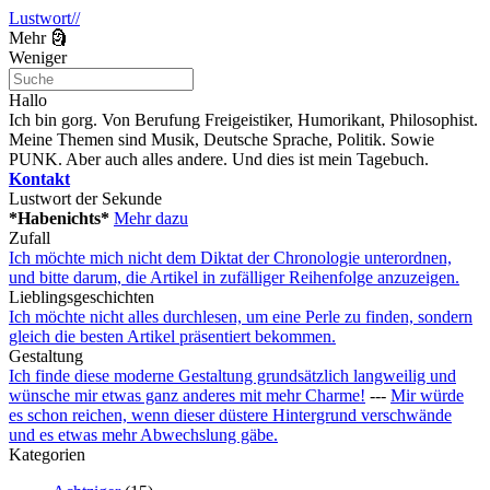
Lustwort//
Mehr 🗿
Weniger
Hallo
Ich bin gorg. Von Berufung Freigeistiker, Humorikant, Philosophist.
Meine Themen sind Musik, Deutsche Sprache, Politik. Sowie
PUNK. Aber auch alles andere. Und dies ist mein Tagebuch.
Kontakt
Lustwort der Sekunde
*Habenichts*
Mehr dazu
Zufall
Ich möchte mich nicht dem Diktat der Chronologie unterordnen,
und bitte darum, die Artikel in zufälliger Reihenfolge anzuzeigen.
Lieblingsgeschichten
Ich möchte nicht alles durchlesen, um eine Perle zu finden, sondern
gleich die besten Artikel präsentiert bekommen.
Gestaltung
Ich finde diese moderne Gestaltung grundsätzlich langweilig und
wünsche mir etwas ganz anderes mit mehr Charme!
---
Mir würde
es schon reichen, wenn dieser düstere Hintergrund verschwände
und es etwas mehr Abwechslung gäbe.
Kategorien