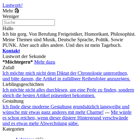
Lustwort//
Mehr 🗿
Weniger
Hallo
Ich bin gorg. Von Berufung Freigeistiker, Humorikant, Philosophist.
Meine Themen sind Musik, Deutsche Sprache, Politik. Sowie
PUNK. Aber auch alles andere. Und dies ist mein Tagebuch.
Kontakt
Lustwort der Sekunde
*Möchtegern*
Mehr dazu
Zufall
Ich möchte mich nicht dem Diktat der Chronologie unterordnen,
und bitte darum, die Artikel in zufälliger Reihenfolge anzuzeigen.
Lieblingsgeschichten
Ich möchte nicht alles durchlesen, um eine Perle zu finden, sondern
gleich die besten Artikel präsentiert bekommen.
Gestaltung
Ich finde diese moderne Gestaltung grundsätzlich langweilig und
wünsche mir etwas ganz anderes mit mehr Charme!
---
Mir würde
es schon reichen, wenn dieser düstere Hintergrund verschwände
und es etwas mehr Abwechslung gäbe.
Kategorien