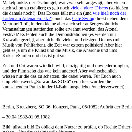
Mäkelpunkte: der Dschungel, war zwar sehr angesagt, aber vielen
auch schon zu etabliert; es gab noch
viele andere Discos
(so hießen
die damals noch!). Das Exxess fällt mir ein (und
wie hieß noch der
Laden am Adenauerplatz?
); auch das
Cafe Swing
direkt neben dem
Metropol/Loft, in dem kleine aber auch sehr außergewöhnliche
Veranstaltungen stattfanden sollte erwähnt werden; das Atonal
Festival? Es fehlen auch die Demonstrationen (es werden nur
Krawalle gezeigt, aber nicht die vielen und riesigen Demos (mit
Musik von Fehlfarben), die Zeit war extrem politisiert! Aber hier
geht es ja um die Kunst und die Musik, die Anarchie und ums
Koksen/Saufen und das ist gut so.
Zeit und Ort waren wirklich wild, einzigartig und unwiederbringbar,
und der Film zeigt das wie kein anderer! Aber wahrscheinlich
wissen nur die das zu schätzen, die dabei waren. Für Euch auch
empfehlenswert: „So war das SO36“ (von hier wurden die
knutschenden Punks in der U-Bahn ausgeliehen/wiederverwertet)…
Berlin, Kreuzberg, SO 36, Konzert, Punk, 05/1982; Auftritt der Berl
– 30.04.1982-01.05.1982
Bild: ullstein bild Es obliegt dem Nutzer zu prüfen, ob Rechte Dritte