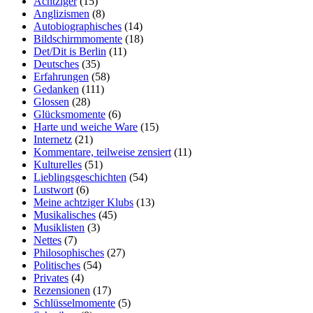
Achtziger
(15)
Anglizismen
(8)
Autobiographisches
(14)
Bildschirmmomente
(18)
Det/Dit is Berlin
(11)
Deutsches
(35)
Erfahrungen
(58)
Gedanken
(111)
Glossen
(28)
Glücksmomente
(6)
Harte und weiche Ware
(15)
Internetz
(21)
Kommentare, teilweise zensiert
(11)
Kulturelles
(51)
Lieblingsgeschichten
(54)
Lustwort
(6)
Meine achtziger Klubs
(13)
Musikalisches
(45)
Musiklisten
(3)
Nettes
(7)
Philosophisches
(27)
Politisches
(54)
Privates
(4)
Rezensionen
(17)
Schlüsselmomente
(5)