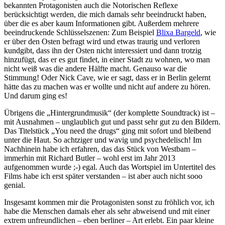
bekannten Protagonisten auch die Notorischen Reflexe
berücksichtigt werden, die mich damals sehr beeindruckt haben,
über die es aber kaum Informationen gibt. Außerdem mehrere
beeindruckende Schlüsselszenen: Zum Beispiel
Blixa Bargeld
, wie
er über den Osten befragt wird und etwas traurig und verloren
kundgibt, dass ihn der Osten nicht interessiert und dann trotzig
hinzufügt, das er es gut findet, in einer Stadt zu wohnen, wo man
nicht weiß was die andere Hälfte macht. Genauso war die
Stimmung! Oder Nick Cave, wie er sagt, dass er in Berlin gelernt
hätte das zu machen was er wollte und nicht auf andere zu hören.
Und darum ging es!
Übrigens die „Hintergrundmusik“ (der komplette Soundtrack) ist –
mit Ausnahmen – unglaublich gut und passt sehr gut zu den Bildern.
Das Titelstück „You need the drugs“ ging mit sofort und bleibend
unter die Haut. So achtziger und wavig und psychedelisch! Im
Nachhinein habe ich erfahren, das das Stück von Westbam –
immerhin mit Richard Butler – wohl erst im Jahr 2013
aufgenommen wurde ;-) egal. Auch das Wortspiel im Untertitel des
Films habe ich erst später verstanden – ist aber auch nicht sooo
genial.
Insgesamt kommen mir die Protagonisten sonst zu fröhlich vor, ich
habe die Menschen damals eher als sehr abweisend und mit einer
extrem unfreundlichen – eben berliner – Art erlebt. Ein paar kleine