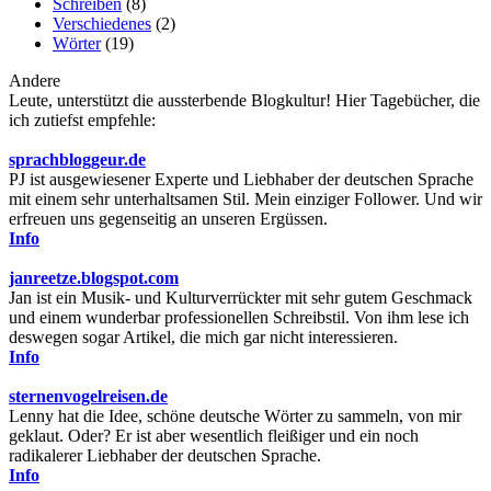
Schreiben
(8)
Verschiedenes
(2)
Wörter
(19)
Andere
Leute, unterstützt die aussterbende Blogkultur! Hier Tagebücher, die
ich zutiefst empfehle:
sprachbloggeur.de
PJ ist ausgewiesener Experte und Liebhaber der deutschen Sprache
mit einem sehr unterhaltsamen Stil. Mein einziger Follower. Und wir
erfreuen uns gegenseitig an unseren Ergüssen.
Info
janreetze.blogspot.com
Jan ist ein Musik- und Kulturverrückter mit sehr gutem Geschmack
und einem wunderbar professionellen Schreibstil. Von ihm lese ich
deswegen sogar Artikel, die mich gar nicht interessieren.
Info
sternenvogelreisen.de
Lenny hat die Idee, schöne deutsche Wörter zu sammeln, von mir
geklaut. Oder? Er ist aber wesentlich fleißiger und ein noch
radikalerer Liebhaber der deutschen Sprache.
Info